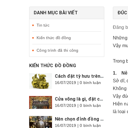
DANH MỤC BÀI VIẾT
ĐÚC
Tin tức
Đăng 
Kiến thức đồ đồng
Những 
Vậy mu
Công trình đã thi công
Trong b
KIẾN THỨC ĐỒ ĐỒNG
1. Nê
Cách đặt tỳ hưu trên bàn thờ thần tài cực chuẩn, hợp phong thủy
Sở dĩ, 
16/07/2019 | 0 bình luận
Không c
Vậy đú
Cửa võng là gì, đặt cửa võng thế nào mới đúng?
Hiện n
16/07/2019 | 0 bình luận
là loại
Nên chọn đỉnh đồng tròn hay vuông?
16/07/2019 | 0 bình luận