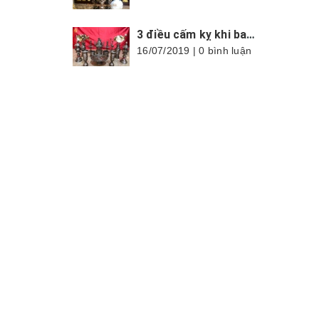
3 điều cấm kỵ khi bao sái ban thờ nhất là trong tháng cô hồn
16/07/2019 | 0 bình luận