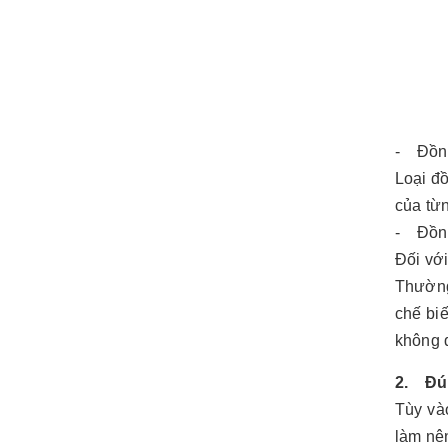
- Đồn
Loại đ
của từn
- Đồn
Đối với
Thường 
chế biế
không đ
2. Đú
Tùy và
làm nê