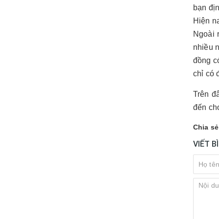
bạn đị
Hiện n
Ngoài 
nhiều 
đồng c
chỉ có 
Trên đ
đến cho
Chia sẻ
VIẾT B