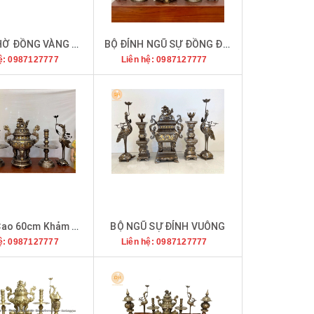
BỘ ĐỒ THỜ ĐỒNG VÀNG THAU
BỘ ĐỈNH NGŨ SỰ ĐỒNG ĐỎ 60 KHẢM TAM KHÍ VÀ DÁT ĐIỂM VÀNG
ệ: 0987127777
Liên hệ: 0987127777
Bộ Đỉnh Cao 60cm Khảm Ngũ Sắc
BỘ NGŨ SỰ ĐỈNH VUÔNG
ệ: 0987127777
Liên hệ: 0987127777