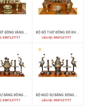
BỘ ĐỒ THỜ ĐỒNG VÀNG THAU
BỘ ĐỒ THỜ ĐỒNG ĐỎ KHẢM TAM KHÍ
ệ: 0987127777
Liên hệ: 0987127777
BỘ NGŨ SỰ BẰNG ĐỒNG ĐỎ KHẢM TAM KHÍ
BỘ NGŨ SỰ BẰNG ĐỒNG ĐỎ KHẢM NGŨ SẮC CAO 60CM
ệ: 0987127777
Liên hệ: 0987127777