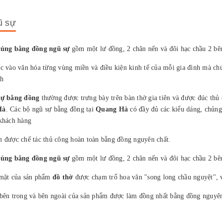
ũ sự
cúng bằng đồng
ngũ sự
gồm một lư đồng, 2 chân nến và đôi hạc chầu 2 bê
c vào văn hóa từng vùng miền và điều kiện kinh tế của mỗi gia đình mà ch
nh
sự bằng đồng
thường được trưng bày trên bàn thờ gia tiên và được đúc thủ 
Hà
. Các bộ ngũ sự bằng đồng tại
Quang Hà
có đầy đủ các kiểu dáng, chủn
khách hàng
 được chế tác thủ công hoàn toàn bằng đồng nguyên chất.
cúng bằng đồng
ngũ sự
gồm một lư đồng, 2 chân nến và đôi hạc chầu 2 bê
mặt của sản phẩm
đồ thờ
được chạm trổ hoa văn "song long chầu nguyệt", và
bên trong và bên ngoài của sản phẩm được làm đồng nhất bằng đồng nguyên