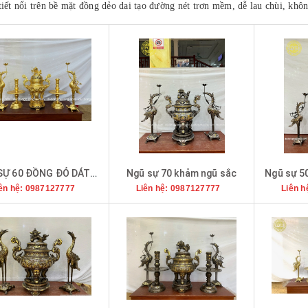
tiết nổi trên bề mặt đồng dẻo dai tạo đường nét trơn mềm, dễ lau chùi, khô
NGŨ SỰ 60 ĐỒNG ĐỎ DÁT VÀNG 9999
Ngũ sự 70 khảm ngũ sắc
ên hệ: 0987127777
Liên hệ: 0987127777
Liên h