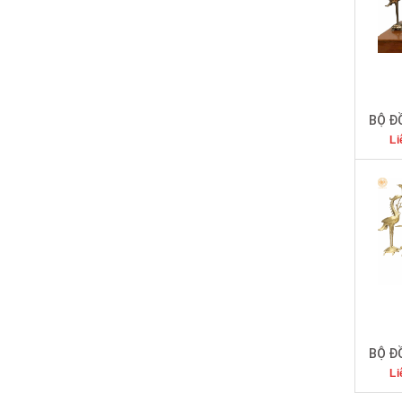
Li
Li