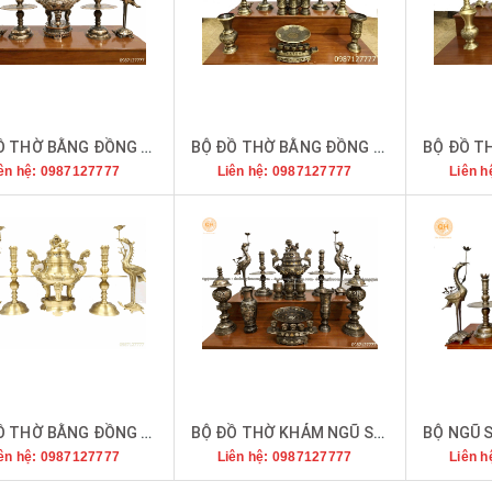
BỘ ĐỒ THỜ BẰNG ĐỒNG ĐỎ
BỘ ĐỒ THỜ BẰNG ĐỒNG VÀNG KIỂU DÁNG DẠ CỔ
ên hệ: 0987127777
Liên hệ: 0987127777
Liên h
BỘ ĐỒ THỜ BẰNG ĐỒNG VÀNG CATTUT
BỘ ĐỒ THỜ KHẢM NGŨ SẮC
ên hệ: 0987127777
Liên hệ: 0987127777
Liên h