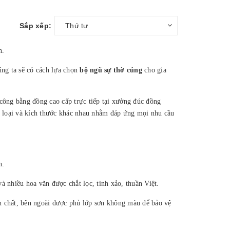
Sắp xếp:
Thứ tự
n.
úng ta sẽ có cách lựa chọn
bộ ngũ sự thờ cúng
cho gia
công bằng đồng cao cấp trực tiếp tại xưởng đúc đồng
g loại và kích thước khác nhau nhằm đáp ứng mọi nhu cầu
n.
 nhiều hoa văn được chắt lọc, tinh xảo, thuần Việt.
 chất, bên ngoài được phủ lớp sơn không màu để bảo vệ