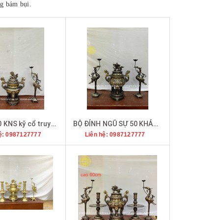
ng bám bụi.
Ngũ sự 50 KNS kỹ cổ truyện vàng
BỘ ĐỈNH NGŨ SỰ 50 KHẢM TAM KHÍ VÀ DÁT ĐIỂM VÀNG
ệ: 0987127777
Liên hệ: 0987127777