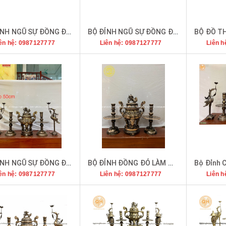
BỘ ĐỈNH NGŨ SỰ ĐỒNG ĐỎ 80 KHẢM TAM KHÍ VÀ DÁT ĐIỂM VÀNG
BỘ ĐỈNH NGŨ SỰ ĐỒNG ĐỎ 70 KHẢM TAM KHÍ VÀ DÁT ĐIỂM VÀNG
ên hệ: 0987127777
Liên hệ: 0987127777
Liên h
BỘ ĐỈNH NGŨ SỰ ĐỒNG ĐỎ 50 KHẢM TAM KHÍ DÁT ĐIỂM VÀNG
BỘ ĐỈNH ĐỒNG ĐỎ LÀM MÀU PHỚT NỈ CAO 60CM
ên hệ: 0987127777
Liên hệ: 0987127777
Liên h