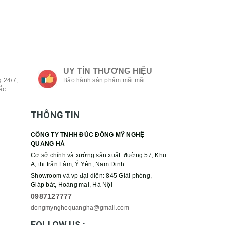
UY TÍN THƯƠNG HIỆU
 24/7,
Bảo hành sản phẩm mãi mãi
ắc
THÔNG TIN
CÔNG TY TNHH ĐÚC ĐỒNG MỸ NGHỆ
QUANG HÀ
Cơ sở chính và xưởng sản xuất: đường 57, Khu
A, thị trấn Lâm, Ý Yên, Nam Định
Showroom và vp đại diện: 845 Giải phóng,
Giáp bát, Hoàng mai, Hà Nội
0987127777
dongmynghequangha@gmail.com
FOLLOW US :