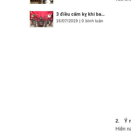
3 điều cấm kỵ khi bao sái ban thờ nhất là trong tháng cô hồn
16/07/2019 | 0 bình luận
2. Ý n
Hiện na