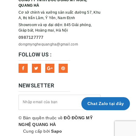
QUANG HÀ
Cơ sở chính và xưởng sản xuất: đường 57, Khu
A, thị trấn Lâm, Ý Yên, Nam Định
Showroom và vp đại diện: 845 Giải phóng,
Giáp bát, Hoàng mai, Hà Nội
0987127777
dongmynghequangha@gmail.com
FOLLOW US :
NEWSLETTER
Chat Zalo tại đây
© Bản quyền thuộc về
ĐỒ ĐỒNG MỸ
NGHỆ QUANG HÀ
Cung cấp bởi
Sapo