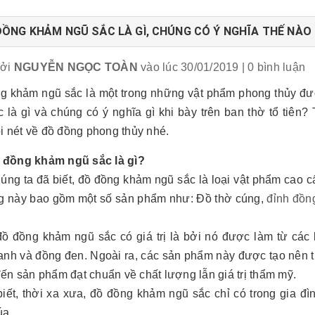
ỒNG KHẢM NGŨ SẮC LÀ GÌ, CHÚNG CÓ Ý NGHĨA THẾ NÀO 
bởi
NGUYỄN NGỌC TOÀN
vào lúc 30/01/2019
| 0 bình luận
g khảm ngũ sắc là một trong những vật phẩm phong thủy đư
 là gì và chúng có ý nghĩa gì khi bày trên ban thờ tổ tiên?
i nét về đồ đồng phong thủy nhé.
đồng khảm ngũ sắc là gì?
ng ta đã biết, đồ đồng khảm ngũ sắc là loại vật phẩm cao cấp
g này bao gồm một số sản phẩm như: Đồ thờ cúng,
đỉnh đồn
đồ đồng khảm ngũ sắc có giá trị là bởi nó được làm từ các 
nh và đồng đen. Ngoài ra, các sản phẩm này được tạo nên từ
ến sản phẩm đạt chuẩn về chất lượng lẫn giá trị thẩm mỹ.
iết, thời xa xưa, đồ đồng khảm ngũ sắc chỉ có trong gia đ
úa.