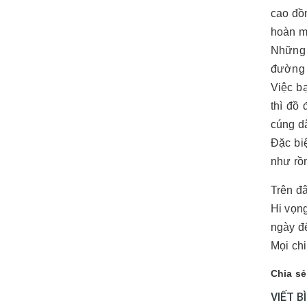
cao đồn
hoàn m
Những 
đường n
Việc b
thì đồ 
cúng d
Đặc bi
như rồ
Trên đâ
Hi vọng
ngày đ
Mọi chi
Chia sẻ
VIẾT B