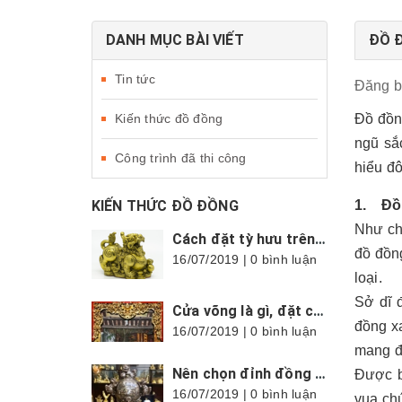
DANH MỤC BÀI VIẾT
ĐỒ Đ
Tin tức
Đăng 
Kiến thức đồ đồng
Đồ đồn
ngũ sắc
Công trình đã thi công
hiểu đô
KIẾN THỨC ĐỒ ĐỒNG
1. Đồ 
Như chú
Cách đặt tỳ hưu trên bàn thờ thần tài cực chuẩn, hợp phong thủy
đồ đồn
16/07/2019 | 0 bình luận
loại.
Sở dĩ 
Cửa võng là gì, đặt cửa võng thế nào mới đúng?
đồng xa
16/07/2019 | 0 bình luận
mang đ
Nên chọn đỉnh đồng tròn hay vuông?
Được b
16/07/2019 | 0 bình luận
vua ch