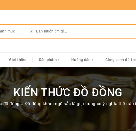
danh mục
Giới thiệu
Sản phẩm
Hướng dẫn
Công trình đã th
KIẾN THỨC ĐỒ ĐỒNG
ức đồ đồng
Đồ đồng khảm ngũ sắc là gì, chúng có ý nghĩa thế nào t