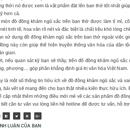
g thời nó được xem là vật phẩm đặt lên ban thờ tốt nhất giúp
ỹ hơn cả.
món đồ đồng khảm ngũ sắc trên ban thờ được làm tỉ mỉ, cô
ét tinh tế, hoa văn rõ nét và đặc biệt là chất liệu khó lòng ch
ạn sử dụng đồ đồng khảm ngũ sắc trên ban thờ ngoài việc giú
đồng này còn giúp thể hiện truyền thống văn hóa của dân tộ
ân gian.
ệt, nếu quan sát kỹ bạn sẽ thầy, trên đô đồng khảm ngũ sắc 
ng, phượng… góp phần khẳng định giá trị văn hóa Việt Nam.
y là một số thông tin hữu ích về đồ đồng khảm ngũ sắc và vai
, bài vết sẽ mang đến cho bạn thật nhiều kiến thực hữu ích
ể cập nhật thêm những điều mới mẻ về các sản phẩm đồ đồn
 tiết cần tư vấn vui lòng liên hệ hotline để được tư vấn, hỗ t
:
ÌNH LUẬN CỦA BẠN: