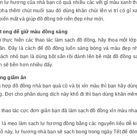
ên lư hương của nhà bạn có quá nhiều các vết gỉ màu xanh t
ha thêm chút muối sau đó dùng khăn chùi lên vị trí có gỉ xa
biến mất và giúp đồ đồng trở nên đẹp như mới.
 ong để giữ màu đồng sáng
i thực hiện các thao tác làm sạch đồ đồng, hãy thoa một lớp
lần. Đây là cách để đồ đồng luôn sáng bóng và màu đẹp n
ách nhỏ bạn là dùng bột sắn rồi đánh lên bề mặt đồ đồng s
n sẽ bền hơn nhiều đấy.
ng giấm ăn
 hợp đồ đồng nhà bạn quá cũ và bị xỉn màu thì bạn hãy dùn
g. Đợi cho phần dung dịch này khô đi thì bạn dùng khăn mềm
i thao tác cực đơn giản bạn đã làm sạch đồ đồng xỉn màu nh
i là mẹo làm sạch lư hương đồng bằng các nguyên liệu dễ k
ỏ này, lư hương nhà bạn sẽ sạch bong trong ngày Tết để đó