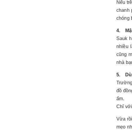
Nếu tr
chanh p
chóng 
4. Mật
Sauk h
nhiều 
cũng m
nhà bạ
5. Dù
Trường
đồ đồn
ấm.
Chỉ vớ
Vừa rồ
mẹo nh