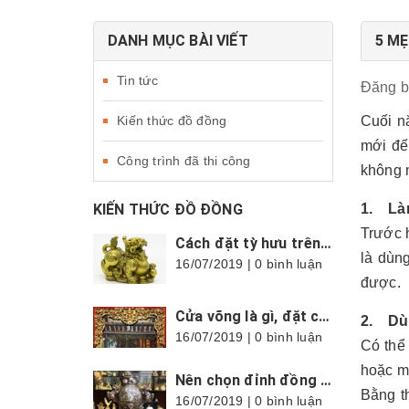
DANH MỤC BÀI VIẾT
5 MẸ
Tin tức
Đăng 
Kiến thức đồ đồng
Cuối n
mới đế
Công trình đã thi công
không m
KIẾN THỨC ĐỒ ĐỒNG
1. Làm
Trước h
Cách đặt tỳ hưu trên bàn thờ thần tài cực chuẩn, hợp phong thủy
là dùng
16/07/2019 | 0 bình luận
được.
Cửa võng là gì, đặt cửa võng thế nào mới đúng?
2. Dùn
16/07/2019 | 0 bình luận
Có thể
hoặc mù
Nên chọn đỉnh đồng tròn hay vuông?
Bằng t
16/07/2019 | 0 bình luận