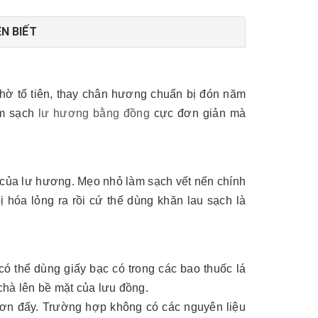
N BIẾT
thờ tổ tiên, thay chân hương chuẩn bị đón năm
àm sạch
lư hương bằng đồng
cực đơn giản mà
t của lư hương. Mẹo nhỏ làm sạch vết nến chính
ị hóa lỏng ra rồi cứ thế dùng khăn lau sạch là
ó thể dùng giấy bạc có trong các bao thuốc lá
chà lên bề mặt của lưu đồng.
hơn đấy. Trường hợp không có các nguyên liệu