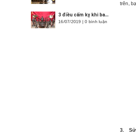
trên, b
3 điều cấm kỵ khi bao sái ban thờ nhất là trong tháng cô hồn
16/07/2019 | 0 bình luận
3. Sử