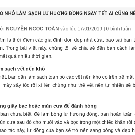
O NHỎ LÀM SẠCH LƯ HƯƠNG ĐỒNG NGÀY TẾT AI CŨNG NÊ
bởi
NGUYỄN NGỌC TOÀN
vào lúc 17/01/2019
| 0 bình luận
ăm là thời điểm các gia đình dọn dẹp nhà cửa, bao sái ban 
n. Trong bài viết này, chúng tôi sẽ chia sẻ đến bạn cách l
ất quá nhiều thời gian.
 sạch vết nến khô
ết, bạn cần làm sạch toàn bộ các vết nến khô có trên bề mặ
 máy sấy tóc rồi xì lên chúng như thế vết nến tự nhiên sẽ b
g giấy bạc hoặc mùn cưa để đánh bóng
 bạn chưa biết, để làm bóng lư hương đồng, bạn hoàn toàn c
n cưa sau đó cho muối vào và bọc trong một chiếc khăn rồi 
hao tác này, lư đồng của bạn sẽ trở nên sáng bóng và đẹp 