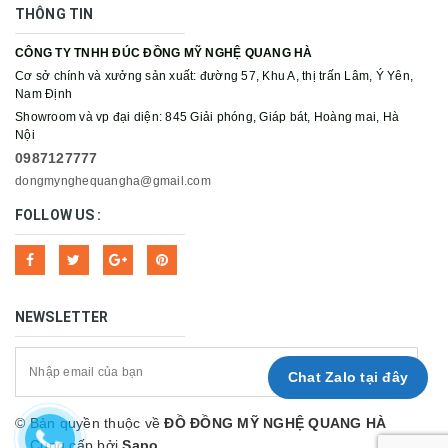
THÔNG TIN
CÔNG TY TNHH ĐÚC ĐỒNG MỸ NGHỆ QUANG HÀ
Cơ sở chính và xưởng sản xuất: đường 57, Khu A, thị trấn Lâm, Ý Yên,
Nam Định
Showroom và vp đại diện: 845 Giải phóng, Giáp bát, Hoàng mai, Hà
Nội
0987127777
dongmynghequangha@gmail.com
FOLLOW US :
NEWSLETTER
Chat Zalo tại đây
© Bản quyền thuộc về
ĐỒ ĐỒNG MỸ NGHỆ QUANG HÀ
Cung cấp bởi
Sapo