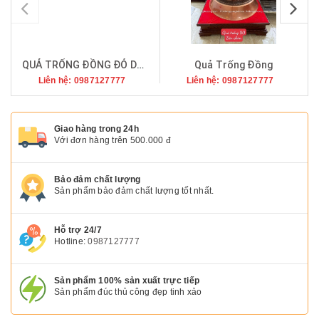
pr
QUẢ TRỐNG ĐỒNG ĐỎ DÁT VÀNG 9999 ĐƯỜNG KÍNH 60
Quả Trống Đồng
Liên hệ: 0987127777
Liên hệ: 0987127777
Giao hàng trong 24h
Với đơn hàng trên 500.000 đ
Bảo đảm chất lượng
Sản phẩm bảo đảm chất lượng tốt nhất.
Hỗ trợ 24/7
Hotline:
0987127777
Sản phẩm 100% sản xuất trực tiếp
Sản phẩm đúc thủ công đẹp tinh xảo