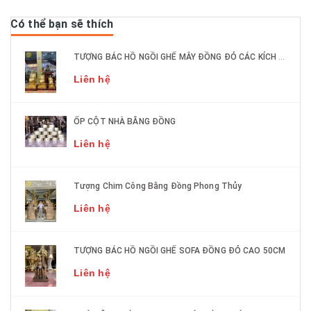
Có thể bạn sẽ thích
TƯỢNG BÁC HỒ NGỒI GHẾ MÂY ĐỒNG ĐỎ CÁC KÍCH THƯỚC DÁT VÀNG 9999
Liên hệ
ỐP CỘT NHÀ BẰNG ĐỒNG
Liên hệ
Tượng Chim Công Bằng Đồng Phong Thủy
Liên hệ
TƯỢNG BÁC HỒ NGỒI GHẾ SOFA ĐỒNG ĐỎ CAO 50CM
Liên hệ