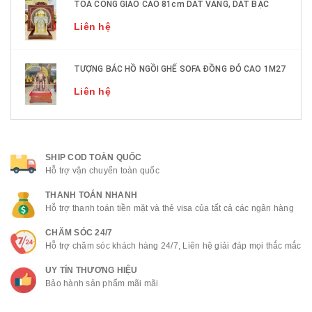
TOÀ CÔNG GIÁO CAO 81cm DÁT VÀNG, DÁT BẠC
Liên hệ
TƯỢNG BÁC HỒ NGỒI GHẾ SOFA ĐỒNG ĐỎ CAO 1M27
Liên hệ
SHIP COD TOÀN QUỐC
Hỗ trợ vận chuyển toàn quốc
THANH TOÁN NHANH
Hỗ trợ thanh toán tiền mặt và thẻ visa của tất cả các ngân hàng
CHĂM SÓC 24/7
Hỗ trợ chăm sóc khách hàng 24/7, Liên hệ giải đáp mọi thắc mắc
UY TÍN THƯƠNG HIỆU
Bảo hành sản phẩm mãi mãi