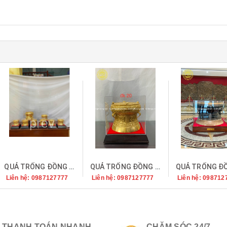
prev
QUẢ TRỐNG ĐỒNG ĐƯỜNG KÍNH 25CM MẠ VÀNG 24K
QUẢ TRỐNG ĐỒNG DÁT VÀNG
Liên hệ: 0987127777
Liên hệ: 0987127777
Liên hệ: 098712
THANH TOÁN NHANH
CHĂM SÓC 24/7