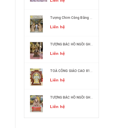
Liên hệ
Tượng Chim Công Bằng Đồng Phong Thủy
Liên hệ
TƯỢNG BÁC HỒ NGỒI GHẾ SOFA ĐỒNG ĐỎ CAO 50CM
Liên hệ
TOÀ CÔNG GIÁO CAO 81cm DÁT VÀNG, DÁT BẠC
Liên hệ
TƯỢNG BÁC HỒ NGỒI GHẾ SOFA ĐỒNG ĐỎ CAO 1M27
Liên hệ