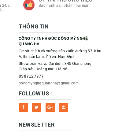
 24/7,
Bảo hành sản phẩm mãi mãi
ắc
THÔNG TIN
CÔNG TY TNHH ĐÚC ĐỒNG MỸ NGHỆ
QUANG HÀ
Cơ sở chính và xưởng sản xuất: đường 57, Khu
A, thị trấn Lâm, Ý Yên, Nam Định
Showroom và vp đại diện: 845 Giải phóng,
Giáp bát, Hoàng mai, Hà Nội
0987127777
dongmynghequangha@gmail.com
FOLLOW US :
NEWSLETTER