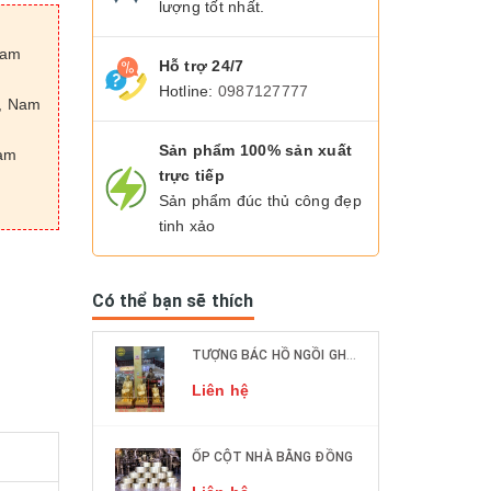
lượng tốt nhất.
Nam
Hỗ trợ 24/7
Hotline:
0987127777
n, Nam
Sản phẩm 100% sản xuất
Nam
trực tiếp
Sản phẩm đúc thủ công đẹp
tinh xảo
Có thể bạn sẽ thích
TƯỢNG BÁC HỒ NGỒI GHẾ MÂY ĐỒNG ĐỎ CÁC KÍCH THƯỚC DÁT VÀNG 9999
Liên hệ
ỐP CỘT NHÀ BẰNG ĐỒNG