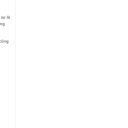
sự là
ững
 cũng