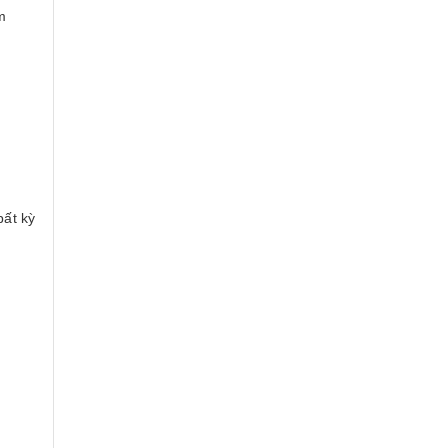
m
bất kỳ