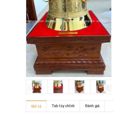
prev
Tab tùy chỉnh
Đánh giá
Mô tả