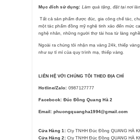
Mục đích sử dụng:
Làm quà tặng, đặt tại nơi 
Tất cả sản phẩm được đúc, gia công chế tác, ch
một tác phẩm đồng mỹ nghệ tinh xảo đến mức cao 
nghệ nhân, những người thợ tài hoa từ làng ngh
Ngoài ra chúng tôi nhận mạ vàng 24k, thiếp vàng
như sự tỉ mỉ của quy trình mạ, thiếp vàng.
LIÊN HỆ VỚI CHÚNG TÔI THEO ĐỊA CHỈ
Hotline/Zalo:
0987127777
Facebook: Đúc Đồng Quang Hà 2
Email: phuongquangha1994@gmail.com
Cửa Hàng 1:
Cty TNHH Đúc Đồng QUANG HÀ Khu
Cửa Hàng 2:
Cty TNHH Đúc Đồng QUANG HÀ Khu 