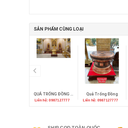
SẢN PHẨM CÙNG LOẠI
QUẢ TRỐNG ĐỒNG ĐỎ DÁT VÀNG 9999 ĐƯỜNG KÍNH 60
Quả Trống Đồng
Liên hệ: 0987127777
Liên hệ: 0987127777
SHIP COD TOÀN QUỐC