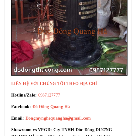
LIÊN HỆ VỚI CHÚNG TÔI THEO ĐỊA CHỈ
Hotline/Zalo:
0987127777
Facebook:
Đồ Đồng Quang Hà
Email:
Dongmynghequangha@gmail.com
Showroom vs VPGD: Cty TNHH Đúc Đồng DƯƠNG