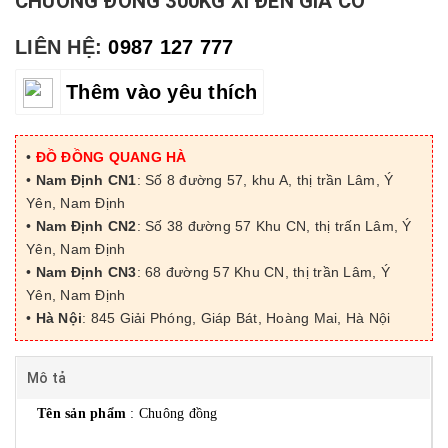
CHUÔNG ĐỒNG 300KG XI ĐEN GIẢ CỔ
LIÊN HỆ:
0987 127 777
Thêm vào yêu thích
•
ĐỒ ĐỒNG QUANG HÀ
•
Nam Định CN1
: Số 8 đường 57, khu A, thị trần Lâm, Ý
Yên, Nam Định
•
Nam Định CN2
: Số 38 đường 57 Khu CN, thị trấn Lâm, Ý
Yên, Nam Định
•
Nam Định CN3
: 68 đường 57 Khu CN, thị trần Lâm, Ý
Yên, Nam Định
•
Hà Nội
: 845 Giải Phóng, Giáp Bát, Hoàng Mai, Hà Nội
Mô tả
Tên sản phẩm
: Chuông đồng