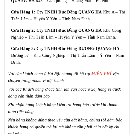
QUANG HÀ
845 – Giải phóng – Hoàng Mai – Hà Nội
Cửa Hàng 1: Cty TNHH Đúc Đồng QUANG HÀ
Khu A – Thị
Trấn Lâm – Huyện Ý Yên – Tỉnh Nam Định.
Cửa Hàng 2: Cty TNHH Đúc Đồng QUANG HÀ
Khu Công
Nghiệp – Thị Trấn Lâm – Huyện Ý Yên – Tỉnh Nam Định.
Cửa Hàng 3: Cty TNHH Đúc Đồng DƯƠNG QUANG HÀ
Đường 57 – Khu Công Nghiệp – Thị Trấn Lâm – Ý Yên – Nam
Định.
Với các khách hàng ở Hà Nội chúng tôi hỗ trợ
MIỄN PHÍ
vận
chuyển trong phạm vi nội thành.
Với các Khách hàng ở các tỉnh lân cận hoặc ở xa, hàng sẽ được
đóng cẩn thận đảm bảo.
Khi nhận hàng khách hàng kiểm tra hàng hóa trước khi thanh
toán tiền hàng.
Nếu hàng không đúng theo yêu cầu đặt hàng, chúng tôi đảm bảo
khách hàng có quyền trả lại mà không cần phải chịu bất kỳ chi
phí nào.