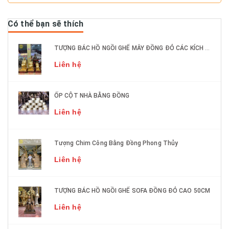
Có thể bạn sẽ thích
TƯỢNG BÁC HỒ NGỒI GHẾ MÂY ĐỒNG ĐỎ CÁC KÍCH THƯỚC DÁT VÀNG 9999
Liên hệ
ỐP CỘT NHÀ BẰNG ĐỒNG
Liên hệ
Tượng Chim Công Bằng Đồng Phong Thủy
Liên hệ
TƯỢNG BÁC HỒ NGỒI GHẾ SOFA ĐỒNG ĐỎ CAO 50CM
Liên hệ