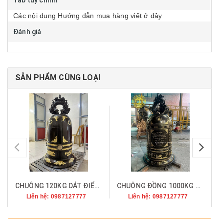
Tab tùy chỉnh
Các nội dung Hướng dẫn mua hàng viết ở đây
Đánh giá
SẢN PHẨM CÙNG LOẠI
pr
CHUÔNG 120KG DÁT ĐIỂM VÀNG
CHUÔNG ĐỒNG 1000KG ĐỒNG ĐỎ
Liên hệ: 0987127777
Liên hệ: 0987127777