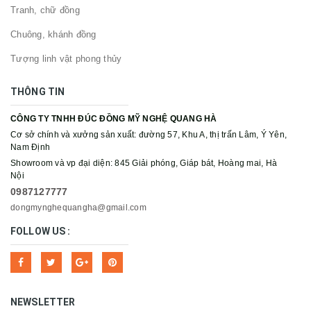
Tranh, chữ đồng
Chuông, khánh đồng
Tượng linh vật phong thủy
THÔNG TIN
CÔNG TY TNHH ĐÚC ĐỒNG MỸ NGHỆ QUANG HÀ
Cơ sở chính và xưởng sản xuất: đường 57, Khu A, thị trấn Lâm, Ý Yên,
Nam Định
Showroom và vp đại diện: 845 Giải phóng, Giáp bát, Hoàng mai, Hà
Nội
0987127777
dongmynghequangha@gmail.com
FOLLOW US :
NEWSLETTER