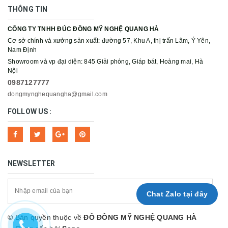
THÔNG TIN
CÔNG TY TNHH ĐÚC ĐỒNG MỸ NGHỆ QUANG HÀ
Cơ sở chính và xưởng sản xuất: đường 57, Khu A, thị trấn Lâm, Ý Yên,
Nam Định
Showroom và vp đại diện: 845 Giải phóng, Giáp bát, Hoàng mai, Hà
Nội
0987127777
dongmynghequangha@gmail.com
FOLLOW US :
NEWSLETTER
Chat Zalo tại đây
© Bản quyền thuộc về
ĐỒ ĐỒNG MỸ NGHỆ QUANG HÀ