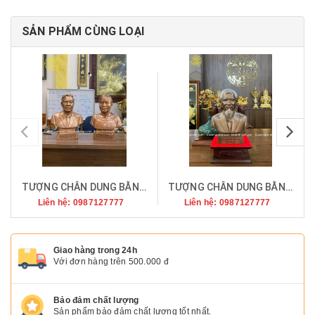
SẢN PHẨM CÙNG LOẠI
pr
TƯỢNG CHÂN DUNG BẰNG ĐỒNG MÀU CỔ
TƯỢNG CHÂN DUNG BẰNG ĐỒNG MÀU CỔ
Liên hệ: 0987127777
Liên hệ: 0987127777
Giao hàng trong 24h
Với đơn hàng trên 500.000 đ
Bảo đảm chất lượng
Sản phẩm bảo đảm chất lượng tốt nhất.