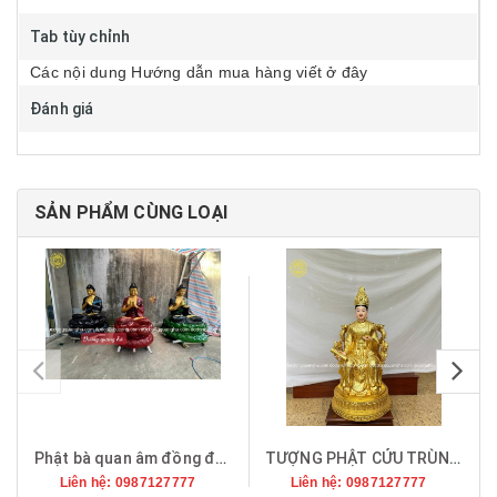
Tab tùy chỉnh
Các nội dung Hướng dẫn mua hàng viết ở đây
Đánh giá
SẢN PHẨM CÙNG LOẠI
pr
Phật bà quan âm đồng đỏ làm màu cao 1m55
TƯỢNG PHẬT CỬU TRÙNG THIÊN DÁT VÀNG 9999
Liên hệ: 0987127777
Liên hệ: 0987127777