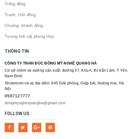
Trống đồng
Tranh, chữ đồng
Chuông, khánh đồng
Tượng linh vật phong thủy
THÔNG TIN
CÔNG TY TNHH ĐÚC ĐỒNG MỸ NGHỆ QUANG HÀ
Cơ sở chính và xưởng sản xuất: đường 57, Khu A, thị trấn Lâm, Ý Yên,
Nam Định
Showroom và vp đại diện: 845 Giải phóng, Giáp bát, Hoàng mai, Hà
Nội
0987127777
dongmynghequangha@gmail.com
FOLLOW US :