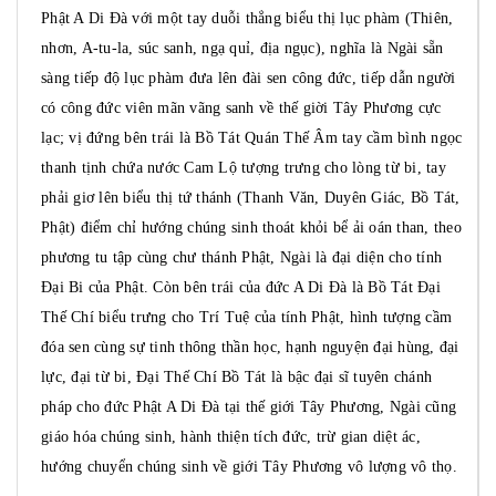
Phật A Di Đà với một tay duỗi thẳng biểu thị lục phàm (Thiên,
nhơn, A-tu-la, súc sanh, ngạ quỉ, địa ngục), nghĩa là Ngài sẵn
sàng tiếp độ lục phàm đưa lên đài sen công đức, tiếp dẫn người
có công đức viên mãn vãng sanh về thế giời Tây Phương cực
lạc; vị đứng bên trái là Bồ Tát Quán Thế Âm tay cầm bình ngọc
thanh tịnh chứa nước Cam Lộ tượng trưng cho lòng từ bi, tay
phải giơ lên biểu thị tứ thánh (Thanh Văn, Duyên Giác, Bồ Tát,
Phật) điểm chỉ hướng chúng sinh thoát khỏi bể ải oán than, theo
phương tu tập cùng chư thánh Phật, Ngài là đại diện cho tính
Đại Bi của Phật. Còn bên trái của đức A Di Đà là Bồ Tát Đại
Thế Chí biểu trưng cho Trí Tuệ của tính Phật, hình tượng cầm
đóa sen cùng sự tinh thông thần học, hạnh nguyện đại hùng, đại
lực, đại từ bi, Đại Thế Chí Bồ Tát là bậc đại sĩ tuyên chánh
pháp cho đức Phật A Di Đà tại thế giới Tây Phương, Ngài cũng
giáo hóa chúng sinh, hành thiện tích đức, trừ gian diệt ác,
hướng chuyển chúng sinh về giới Tây Phương vô lượng vô thọ.