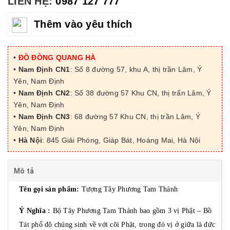
LIÊN HỆ:
0987 127 777
Thêm vào yêu thích
•
ĐỒ ĐỒNG QUANG HÀ
•
Nam Định CN1
: Số 8 đường 57, khu A, thị trần Lâm, Ý
Yên, Nam Định
•
Nam Định CN2
: Số 38 đường 57 Khu CN, thị trấn Lâm, Ý
Yên, Nam Định
•
Nam Định CN3
: 68 đường 57 Khu CN, thị trần Lâm, Ý
Yên, Nam Định
•
Hà Nội
: 845 Giải Phóng, Giáp Bát, Hoàng Mai, Hà Nội
Mô tả
Tên gọi sản phẩm:
Tượng Tây Phương Tam Thánh
Ý Nghĩa :
Bộ Tây Phương Tam Thánh bao gồm 3 vị Phật – Bồ
Tát phổ độ chúng sinh về với cõi Phật, trong đó vị ở giữa là đức