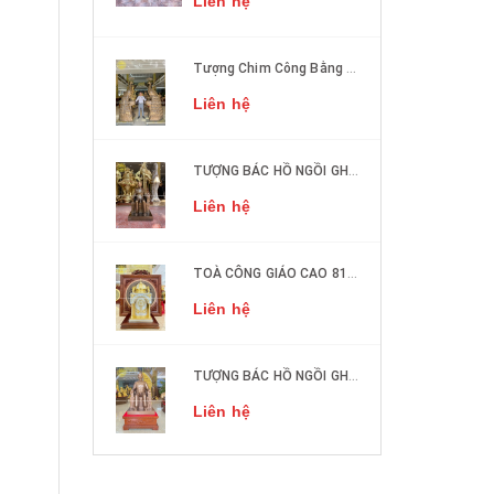
Liên hệ
Tượng Chim Công Bằng Đồng Phong Thủy
Liên hệ
TƯỢNG BÁC HỒ NGỒI GHẾ SOFA ĐỒNG ĐỎ CAO 50CM
Liên hệ
TOÀ CÔNG GIÁO CAO 81cm DÁT VÀNG, DÁT BẠC
Liên hệ
TƯỢNG BÁC HỒ NGỒI GHẾ SOFA ĐỒNG ĐỎ CAO 1M27
Liên hệ