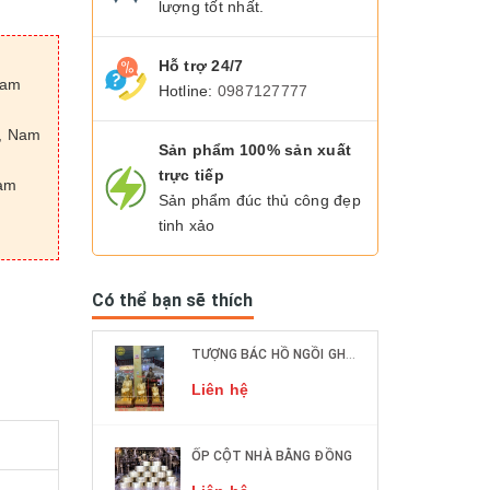
lượng tốt nhất.
Hỗ trợ 24/7
Nam
Hotline:
0987127777
n, Nam
Sản phẩm 100% sản xuất
trực tiếp
Nam
Sản phẩm đúc thủ công đẹp
tinh xảo
Có thể bạn sẽ thích
TƯỢNG BÁC HỒ NGỒI GHẾ MÂY ĐỒNG ĐỎ CÁC KÍCH THƯỚC DÁT VÀNG 9999
Liên hệ
ỐP CỘT NHÀ BẰNG ĐỒNG