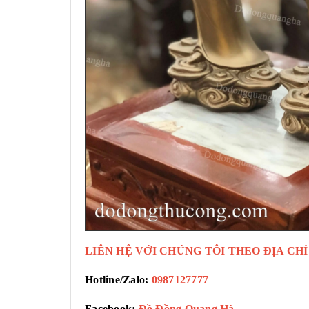
LIÊN HỆ VỚI CHÚNG TÔI THEO ĐỊA CHỈ
Hotline/Zalo:
0987127777
Facebook:
Đồ Đồng Quang Hà