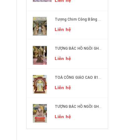
Liên hệ
Tượng Chim Công Bằng Đồng Phong Thủy
Liên hệ
TƯỢNG BÁC HỒ NGỒI GHẾ SOFA ĐỒNG ĐỎ CAO 50CM
Liên hệ
TOÀ CÔNG GIÁO CAO 81cm DÁT VÀNG, DÁT BẠC
Liên hệ
TƯỢNG BÁC HỒ NGỒI GHẾ SOFA ĐỒNG ĐỎ CAO 1M27
Liên hệ