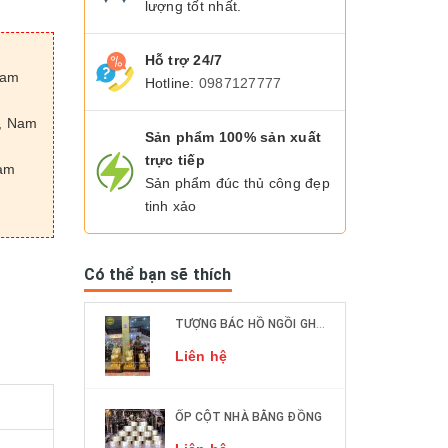
lượng tốt nhất.
Hỗ trợ 24/7
Nam
Hotline:
0987127777
n, Nam
Sản phẩm 100% sản xuất
trực tiếp
Nam
Sản phẩm đúc thủ công đẹp
tinh xảo
Có thể bạn sẽ thích
TƯỢNG BÁC HỒ NGỒI GHẾ MÂY ĐỒNG ĐỎ CÁC KÍCH THƯỚC DÁT VÀNG 9999
Liên hệ
ỐP CỘT NHÀ BẰNG ĐỒNG