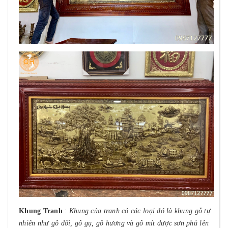
Khung Tranh
:
Khung của tranh có các loại đó là khung gỗ tự
nhiên như gỗ dổi, gỗ gụ, gỗ hương và gỗ mít được sơn phủ lên