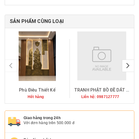
SẢN PHẨM CÙNG LOẠI
pr
Phù Điêu Thiết Kế
TRANH PHẬT BỒ ĐỀ DÁT VÀNG 9999
Hết hàng
Liên hệ: 0987127777
Giao hàng trong 24h
Với đơn hàng trên 500.000 đ