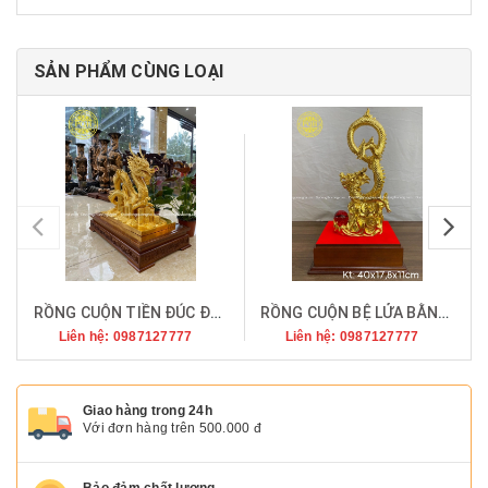
SẢN PHẨM CÙNG LOẠI
pr
RỒNG CUỘN TIỀN ĐÚC ĐỒNG ĐỎ THIẾP VÀNG 9999
RỒNG CUỘN BỆ LỬA BẰNG ĐỒNG THIẾP VÀNG 9999
Liên hệ: 0987127777
Liên hệ: 0987127777
Giao hàng trong 24h
Với đơn hàng trên 500.000 đ
Bảo đảm chất lượng