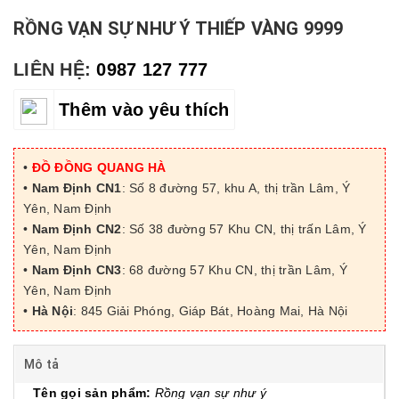
RỒNG VẠN SỰ NHƯ Ý THIẾP VÀNG 9999
LIÊN HỆ:
0987 127 777
Thêm vào yêu thích
•
ĐỒ ĐỒNG QUANG HÀ
•
Nam Định CN1
: Số 8 đường 57, khu A, thị trần Lâm, Ý
Yên, Nam Định
•
Nam Định CN2
: Số 38 đường 57 Khu CN, thị trấn Lâm, Ý
Yên, Nam Định
•
Nam Định CN3
: 68 đường 57 Khu CN, thị trần Lâm, Ý
Yên, Nam Định
•
Hà Nội
: 845 Giải Phóng, Giáp Bát, Hoàng Mai, Hà Nội
Mô tả
Tên gọi sản phẩm:
Rồng vạn sự như ý