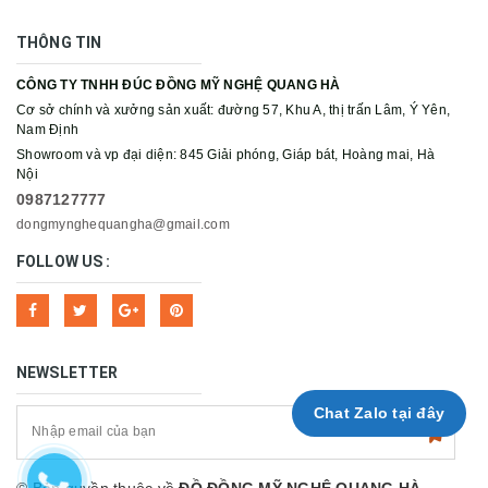
THÔNG TIN
CÔNG TY TNHH ĐÚC ĐỒNG MỸ NGHỆ QUANG HÀ
Cơ sở chính và xưởng sản xuất: đường 57, Khu A, thị trấn Lâm, Ý Yên,
Nam Định
Showroom và vp đại diện: 845 Giải phóng, Giáp bát, Hoàng mai, Hà
Nội
0987127777
dongmynghequangha@gmail.com
FOLLOW US :
NEWSLETTER
Chat Zalo tại đây
© Bản quyền thuộc về
ĐỒ ĐỒNG MỸ NGHỆ QUANG HÀ