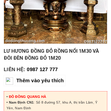
LƯ HƯƠNG ĐỒNG ĐỎ RỒNG NỔI 1M30 VÀ
ĐÔI ĐÈN ĐỒNG ĐỎ 1M20
LIÊN HỆ:
0987 127 777
Thêm vào yêu thích
•
ĐỒ ĐỒNG QUANG HÀ
•
Nam Định CN1
: Số 8 đường 57, khu A, thị trần Lâm, Ý
Yên, Nam Định