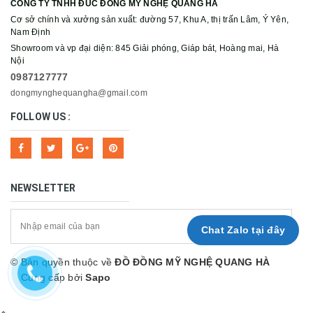
CÔNG TY TNHH ĐÚC ĐỒNG MỸ NGHỆ QUANG HÀ
Cơ sở chính và xưởng sản xuất: đường 57, Khu A, thị trấn Lâm, Ý Yên,
Nam Định
Showroom và vp đại diện: 845 Giải phóng, Giáp bát, Hoàng mai, Hà
Nội
0987127777
dongmynghequangha@gmail.com
FOLLOW US :
NEWSLETTER
Chat Zalo tại đây
© Bản quyền thuộc về
ĐỒ ĐỒNG MỸ NGHỆ QUANG HÀ
Cung cấp bởi
Sapo