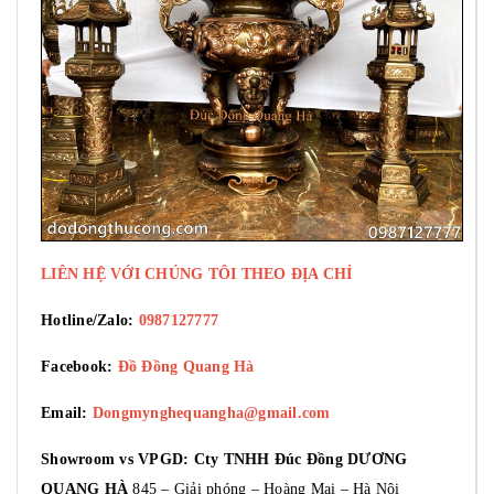
LIÊN HỆ VỚI CHÚNG TÔI THEO ĐỊA CHỈ
Hotline/Zalo:
0987127777
Facebook:
Đồ Đồng Quang Hà
Email:
Dongmynghequangha@gmail.com
Showroom vs VPGD: Cty TNHH Đúc Đồng DƯƠNG
QUANG HÀ
845 – Giải phóng – Hoàng Mai – Hà Nội