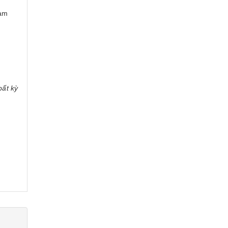
Nam
bất kỳ