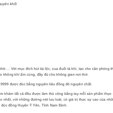
guyên khối
thờ…. Với mục đích hút tài lộc, xua đuổi tà khí, tạo cho căn phòng
tạo không khí ấm cúng, đầy đủ cho không gian nơi thờ.
999 được đúc bằng nguyên liệu đồng đỏ nguyên chất.
ạm khảm tất cả đều được làm thủ công bằng tay mỗi sản phẩm thực 
nhất, với những đường nét lưu loát, có giá trị thực sự cao của nh
ề đúc đồng Huyện Ý Yên, Tỉnh Nam Định.