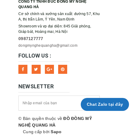
CÔNG TY TNHH ĐÚC ĐỒNG MỸ NGHỆ
QUANG HÀ
Cơ sở chính và xưởng sản xuất: đường 57, Khu
A, thị trấn Lâm, Ý Yên, Nam Định
Showroom và vp đại diện: 845 Giải phóng,
Giáp bát, Hoàng mai, Hà Nội
0987127777
dongmynghequangha@gmail.com
FOLLOW US :
NEWSLETTER
Chat Zalo tại đây
© Bản quyền thuộc về
ĐỒ ĐỒNG MỸ
NGHỆ QUANG HÀ
Cung cấp bởi
Sapo