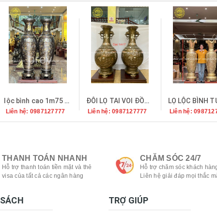
prev
lộc bình cao 1m75 khảm ngũ sắc
ĐÔI LỌ TAI VOI ĐỒNG ĐỎ KHẢM TAM KHÍ 1M17
Liên hệ: 0987127777
Liên hệ: 0987127777
Liên hệ: 098712
THANH TOÁN NHANH
CHĂM SÓC 24/7
Hỗ trợ thanh toán tiền mặt và thẻ
Hỗ trợ chăm sóc khách hàng
visa của tất cả các ngân hàng
Liên hệ giải đáp mọi thắc m
 SÁCH
TRỢ GIÚP