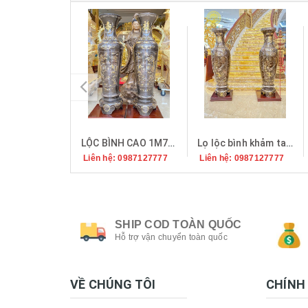
LỘC BÌNH CAO 1M7 KHẢM NGŨ SẮC
Lọ lộc bình khảm tam khí dát điểm vàng cao 1m75
Liên hệ: 0987127777
Liên hệ: 0987127777
SHIP COD TOÀN QUỐC
Hỗ trợ vận chuyển toàn quốc
VỀ CHÚNG TÔI
CHÍNH