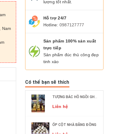
lượng tốt nhất.
Nam
Hỗ trợ 24/7
Hotline:
0987127777
n, Nam
Sản phẩm 100% sản xuất
Nam
trực tiếp
Sản phẩm đúc thủ công đẹp
tinh xảo
Có thể bạn sẽ thích
TƯỢNG BÁC HỒ NGỒI GHẾ MÂY ĐỒNG ĐỎ CÁC KÍCH THƯỚC DÁT VÀNG 9999
Liên hệ
ỐP CỘT NHÀ BẰNG ĐỒNG