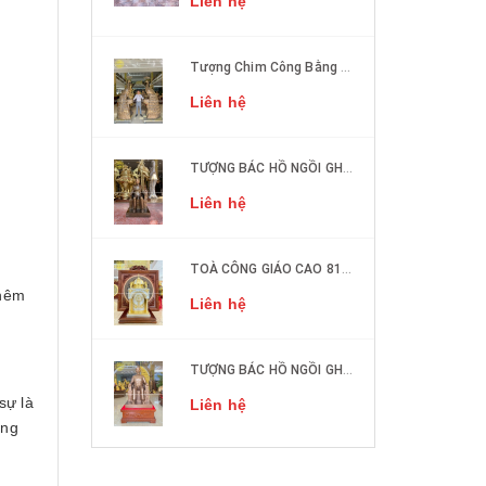
Liên hệ
Tượng Chim Công Bằng Đồng Phong Thủy
Liên hệ
TƯỢNG BÁC HỒ NGỒI GHẾ SOFA ĐỒNG ĐỎ CAO 50CM
Liên hệ
TOÀ CÔNG GIÁO CAO 81cm DÁT VÀNG, DÁT BẠC
 thêm
Liên hệ
TƯỢNG BÁC HỒ NGỒI GHẾ SOFA ĐỒNG ĐỎ CAO 1M27
sự là
Liên hệ
ững