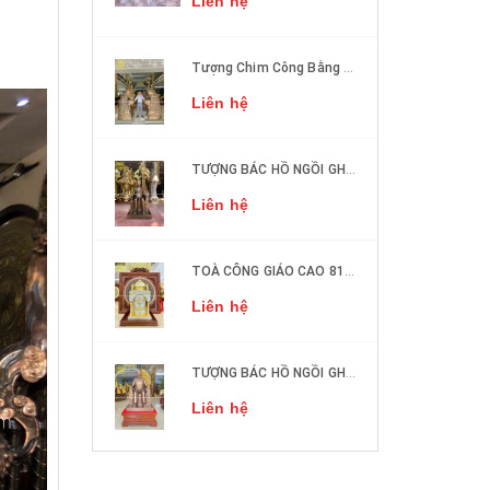
Liên hệ
Tượng Chim Công Bằng Đồng Phong Thủy
Liên hệ
TƯỢNG BÁC HỒ NGỒI GHẾ SOFA ĐỒNG ĐỎ CAO 50CM
Liên hệ
TOÀ CÔNG GIÁO CAO 81cm DÁT VÀNG, DÁT BẠC
Liên hệ
TƯỢNG BÁC HỒ NGỒI GHẾ SOFA ĐỒNG ĐỎ CAO 1M27
Liên hệ