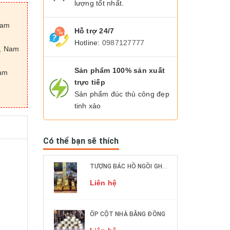
lượng tốt nhất.
Nam
Hỗ trợ 24/7
Hotline:
0987127777
n, Nam
Sản phẩm 100% sản xuất
Nam
trực tiếp
Sản phẩm đúc thủ công đẹp
tinh xảo
Có thể bạn sẽ thích
TƯỢNG BÁC HỒ NGỒI GHẾ MÂY ĐỒNG ĐỎ CÁC KÍCH THƯỚC DÁT VÀNG 9999
Liên hệ
ỐP CỘT NHÀ BẰNG ĐỒNG