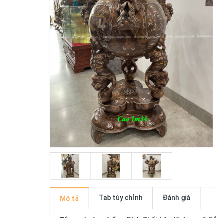
Tab tùy chỉnh
Đánh giá
Mô tả