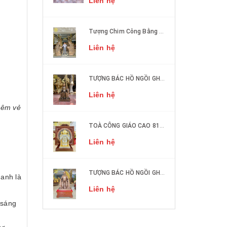
Liên hệ
Tượng Chim Công Bằng Đồng Phong Thủy
Liên hệ
TƯỢNG BÁC HỒ NGỒI GHẾ SOFA ĐỒNG ĐỎ CAO 50CM
Liên hệ
thêm vẻ
TOÀ CÔNG GIÁO CAO 81cm DÁT VÀNG, DÁT BẠC
Liên hệ
TƯỢNG BÁC HỒ NGỒI GHẾ SOFA ĐỒNG ĐỎ CAO 1M27
uanh là
Liên hệ
 sáng