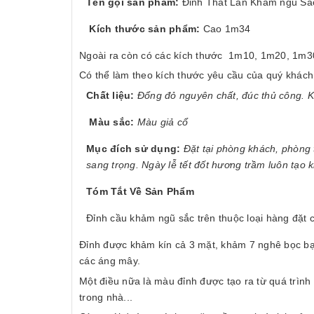
Tên gọi sản phẩm:
Đỉnh Thất Lân Khảm ngũ Sắ
Kích thước sản phẩm:
Cao 1m34
Ngoài ra còn có các kích thước 1m10, 1m20, 
Có thể làm theo kích thước yêu cầu của quý khác
Chất liệu:
Đổng đỏ nguyên chất, đúc thủ công. 
Màu sắc:
Màu giả cổ
Mục đích sử dụng:
Đặt tại phòng khách, phòng 
sang trọng.
Ngày lễ tết đốt hương trầm luôn tạo 
Tóm Tắt Về Sản Phẩm
Đỉnh cầu khảm ngũ sắc trên thuộc loại hàng đặt c
Đỉnh được khảm kín cả 3 mặt, khảm 7 nghê bọc bạc
các áng mây.
Một điều nữa là màu đỉnh được tạo ra từ quá trình
trong nhà...