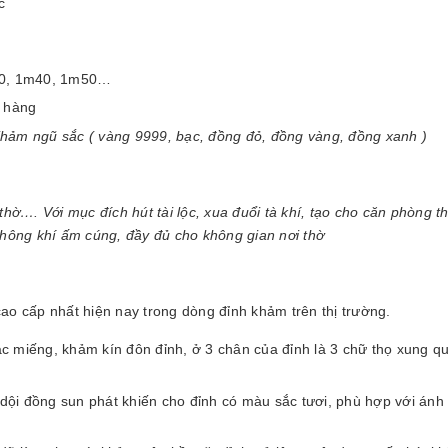
c
1m30, 1m40, 1m50…
h hàng
Khảm ngũ sắc ( vàng 9999, bạc, đồng đỏ, đồng vàng, đồng xanh )
thờ…. Với mục đích hút tài lộc, xua đuổi tà khí, tạo cho căn phòng 
không khí ấm cúng, đầy đủ cho không gian nơi thờ
ao cấp nhất hiện nay trong dòng đỉnh khảm trên thị trường.
 miếng, khảm kín đôn đỉnh, ở 3 chân của đỉnh là 3 chữ thọ xung q
 dội đồng sun phát khiến cho đỉnh có màu sắc tươi, phù hợp với ánh