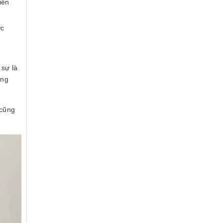
ến
́c
sự là
ững
 cũng