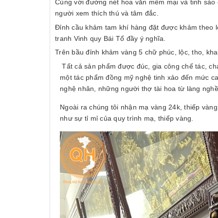
Cùng với đường nét hoa văn mềm mại và tinh sảo đã 
người xem thích thú và tâm đắc.
Đỉnh cầu khảm tam khí hàng đặt được khảm theo 
tranh Vinh quy Bái Tổ đầy ý nghĩa.
Trên bầu đỉnh khảm vàng 5 chữ phúc, lộc, tho, kh
Tất cả sản phẩm được đúc, gia công chế tác, ch
một tác phẩm đồng mỹ nghệ tinh xảo đến mức cao 
nghệ nhân, những người thợ tài hoa từ làng ngh
Ngoài ra chúng tôi nhận mạ vàng 24k, thiếp vàng
như sự tỉ mỉ của quy trình mạ, thiếp vàng.