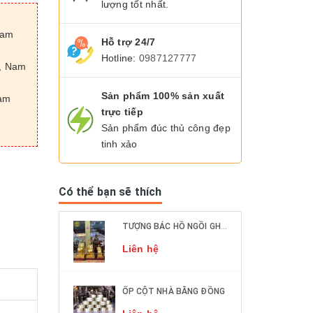
lượng tốt nhất.
Nam
Hỗ trợ 24/7
Hotline:
0987127777
n, Nam
Sản phẩm 100% sản xuất
Nam
trực tiếp
Sản phẩm đúc thủ công đẹp
tinh xảo
Có thể bạn sẽ thích
TƯỢNG BÁC HỒ NGỒI GHẾ MÂY ĐỒNG ĐỎ CÁC KÍCH THƯỚC DÁT VÀNG 9999
Liên hệ
ỐP CỘT NHÀ BẰNG ĐỒNG