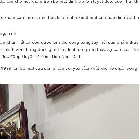
làm cho nét khảm trên bề mặt đỉnh trở lên tuyệt đẹp, cuốn hút khi
lối khảm cảnh nối cảnh, bức khảm phủ kín 3 mặt của bầu đỉnh với bư
ang, ninh
ạm khảm tất cả đều được làm thủ công bằng tay mỗi sản phẩm thực 
nhất, với những đường nét lưu loát, có giá trị thực sự cao của nh
ề đúc đồng Huyện Ý Yên, Tỉnh Nam Định.
 9999 lên bề mặt của sản phẩm với yêu cầu khắt khe về chất lượng