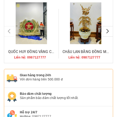
pr
QUỐC HUY ĐỒNG VÀNG CAO 1M50 LẮP ĐẶT TẠI TỈNH ỦY Quảng TRỊ
CHẬU LAN BẰNG ĐỒNG MẠ VÀNG 24K TRƯNG BÀY
Liên hệ: 0987127777
Liên hệ: 0987127777
Giao hàng trong 24h
Với đơn hàng trên 500.000 đ
Bảo đảm chất lượng
Sản phẩm bảo đảm chất lượng tốt nhất.
Hỗ trợ 24/7
Hotline:
0987127777