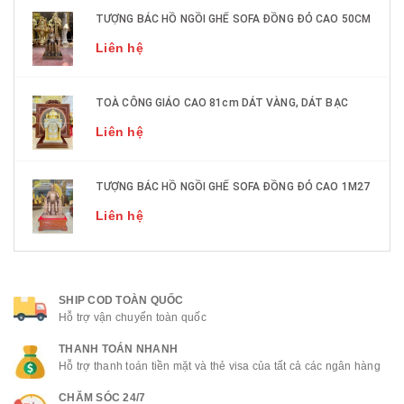
TƯỢNG BÁC HỒ NGỒI GHẾ SOFA ĐỒNG ĐỎ CAO 50CM
Liên hệ
TOÀ CÔNG GIÁO CAO 81cm DÁT VÀNG, DÁT BẠC
Liên hệ
TƯỢNG BÁC HỒ NGỒI GHẾ SOFA ĐỒNG ĐỎ CAO 1M27
Liên hệ
SHIP COD TOÀN QUỐC
Hỗ trợ vận chuyển toàn quốc
THANH TOÁN NHANH
Hỗ trợ thanh toán tiền mặt và thẻ visa của tất cả các ngân hàng
CHĂM SÓC 24/7