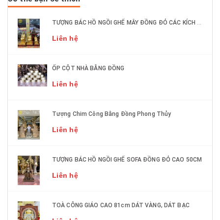
TƯỢNG BÁC HỒ NGỒI GHẾ MÂY ĐỒNG ĐỎ CÁC KÍCH THƯỚC DÁT VÀNG 9999
Liên hệ
ỐP CỘT NHÀ BẰNG ĐỒNG
Liên hệ
Tượng Chim Công Bằng Đồng Phong Thủy
Liên hệ
TƯỢNG BÁC HỒ NGỒI GHẾ SOFA ĐỒNG ĐỎ CAO 50CM
Liên hệ
TOÀ CÔNG GIÁO CAO 81cm DÁT VÀNG, DÁT BẠC