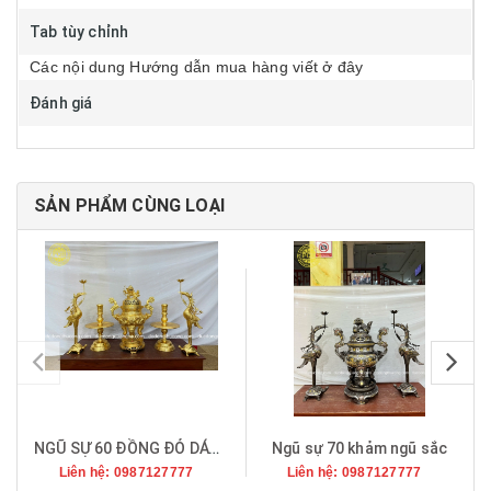
Tab tùy chỉnh
Các nội dung Hướng dẫn mua hàng viết ở đây
Đánh giá
SẢN PHẨM CÙNG LOẠI
pr
NGŨ SỰ 60 ĐỒNG ĐỎ DÁT VÀNG 9999
Ngũ sự 70 khảm ngũ sắc
Liên hệ: 0987127777
Liên hệ: 0987127777