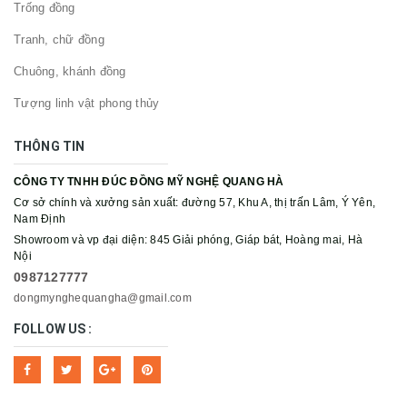
Trống đồng
Tranh, chữ đồng
Chuông, khánh đồng
Tượng linh vật phong thủy
THÔNG TIN
CÔNG TY TNHH ĐÚC ĐỒNG MỸ NGHỆ QUANG HÀ
Cơ sở chính và xưởng sản xuất: đường 57, Khu A, thị trấn Lâm, Ý Yên,
Nam Định
Showroom và vp đại diện: 845 Giải phóng, Giáp bát, Hoàng mai, Hà
Nội
0987127777
dongmynghequangha@gmail.com
FOLLOW US :